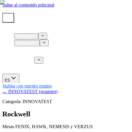
Saltar al contenido principal
Inicio
Servicios
Productos
Insumos
Servicios CT
Nosotros
Novedades
ES
Hablar con nuestro equipo
← INNOVATEST (resumen)
Categoría: INNOVATEST
Rockwell
Mesas FENIX, HAWK, NEMESIS y VERZUS