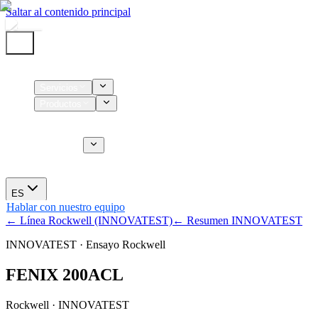
Saltar al contenido principal
Inicio
Servicios
Productos
Insumos
Servicios CT
Nosotros
Novedades
ES
Hablar con nuestro equipo
← Línea Rockwell (INNOVATEST)
← Resumen INNOVATEST
INNOVATEST · Ensayo Rockwell
FENIX 200ACL
Rockwell · INNOVATEST