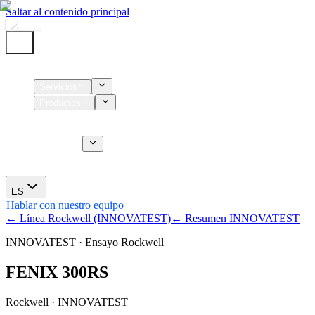
Saltar al contenido principal
Inicio
Servicios
Productos
Insumos
Servicios CT
Nosotros
Novedades
ES
Hablar con nuestro equipo
← Línea Rockwell (INNOVATEST)
← Resumen INNOVATEST
INNOVATEST · Ensayo Rockwell
FENIX 300RS
Rockwell · INNOVATEST