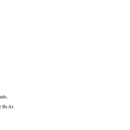
zado.
e Bs As