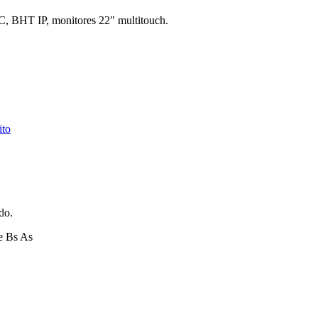
C, BHT IP, monitores 22" multitouch.
ito
do.
e Bs As