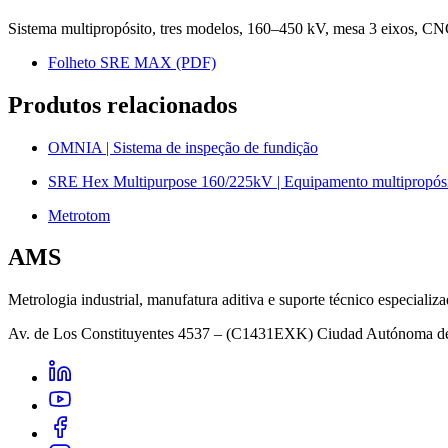
Sistema multipropósito, tres modelos, 160–450 kV, mesa 3 eixos, CN
Folheto SRE MAX (PDF)
Produtos relacionados
OMNIA | Sistema de inspeção de fundição
SRE Hex Multipurpose 160/225kV | Equipamento multipropós
Metrotom
AMS
Metrologia industrial, manufatura aditiva e suporte técnico especializa
Av. de Los Constituyentes 4537 – (C1431EXK) Ciudad Autónoma d