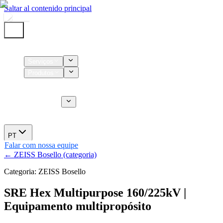
Saltar al contenido principal
Início
Serviços
Produtos
Insumos
Serviços CT
Sobre nós
Novidades
PT
Falar com nossa equipe
← ZEISS Bosello (categoria)
Categoria: ZEISS Bosello
SRE Hex Multipurpose 160/225kV |
Equipamento multipropósito