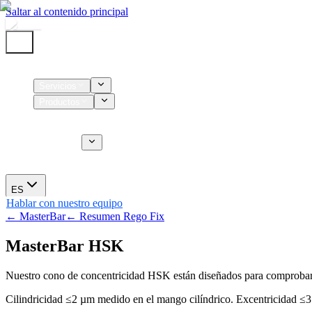
Saltar al contenido principal
Inicio
Servicios
Productos
Insumos
Servicios CT
Nosotros
Novedades
ES
Hablar con nuestro equipo
← MasterBar
← Resumen Rego Fix
MasterBar HSK
Nuestro cono de concentricidad HSK están diseñados para comprobar y
Cilindricidad ≤2 µm medido en el mango cilíndrico. Excentricidad ≤3