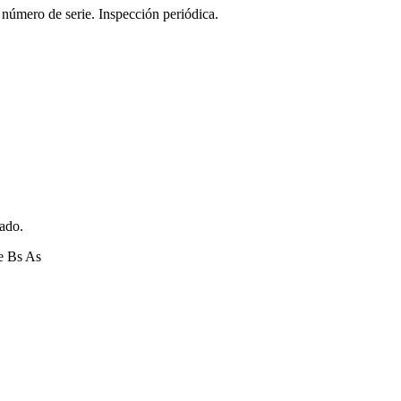
 número de serie. Inspección periódica.
zado.
e Bs As