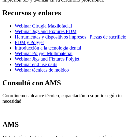
Recursos y enlaces
Webinar Cirugía Maxilofacial
Webinar Jigs and Fixtures FDM
Herramientas y dispositivos impresos | Piezas de sacrificio
FDM y Polyjet
Introducción a la tecnología dental
Webinar Polyjet Multimaterial
Webinar Jigs and Fixtures Polyjet
Webinar end use parts
Webinar técnicas de moldeo
Consultá con AMS
Coordinemos alcance técnico, capacitación o soporte según tu
necesidad.
Ir a contacto
AMS