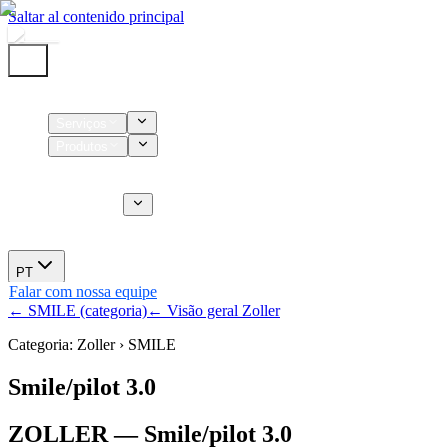
Saltar al contenido principal
Início
Serviços
Produtos
Insumos
Serviços CT
Sobre nós
Novidades
PT
Falar com nossa equipe
← SMILE (categoria)
← Visão geral Zoller
Categoria: Zoller › SMILE
Smile/pilot 3.0
ZOLLER — Smile/pilot 3.0