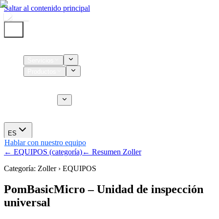
Saltar al contenido principal
Inicio
Servicios
Productos
Insumos
Servicios CT
Nosotros
Novedades
ES
Hablar con nuestro equipo
← EQUIPOS (categoría)
← Resumen Zoller
Categoría: Zoller › EQUIPOS
PomBasicMicro – Unidad de inspección
universal