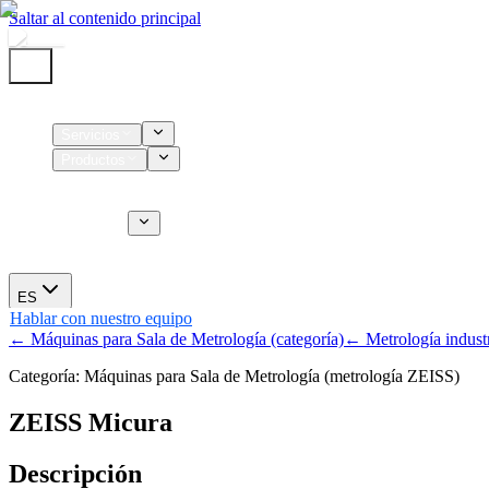
Saltar al contenido principal
Inicio
Servicios
Productos
Insumos
Servicios CT
Nosotros
Novedades
ES
Hablar con nuestro equipo
← Máquinas para Sala de Metrología (categoría)
← Metrología industr
Categoría: Máquinas para Sala de Metrología (metrología ZEISS)
ZEISS Micura
Descripción