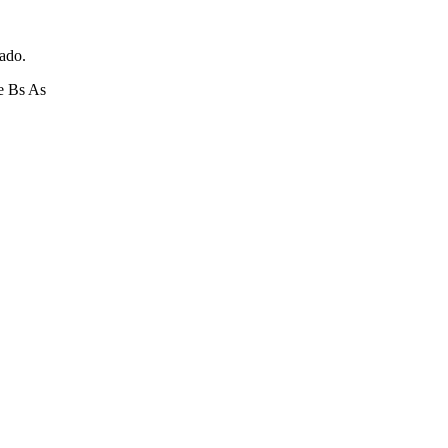
zado.
e Bs As