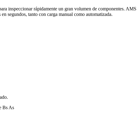
ara inspeccionar rápidamente un gran volumen de componentes. AMS la
as en segundos, tanto con carga manual como automatizada.
zado.
e Bs As