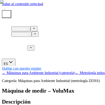
Saltar al contenido principal
Inicio
Servicios
Productos
Insumos
Servicios CT
Nosotros
Novedades
ES
Hablar con nuestro equipo
← Máquinas para Ambiente Industrial (categoría)
← Metrología indust
Categoría: Máquinas para Ambiente Industrial (metrología ZEISS)
Máquina de medir – VoluMax
Descripción