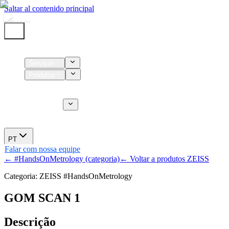
Saltar al contenido principal
Início
Serviços
Produtos
Insumos
Serviços CT
Sobre nós
Novidades
PT
Falar com nossa equipe
← #HandsOnMetrology (categoria)
← Voltar a produtos ZEISS
Categoria: ZEISS #HandsOnMetrology
GOM SCAN 1
Descrição