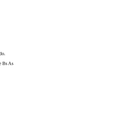
do.
e Bs As