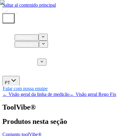
Saltar al contenido principal
Início
Serviços
Produtos
Insumos
Serviços CT
Sobre nós
Novidades
PT
Falar com nossa equipe
← Visão geral da linha de medição
← Visão geral Rego Fix
ToolVibe®
Produtos nesta seção
Conjunto toolVibe®