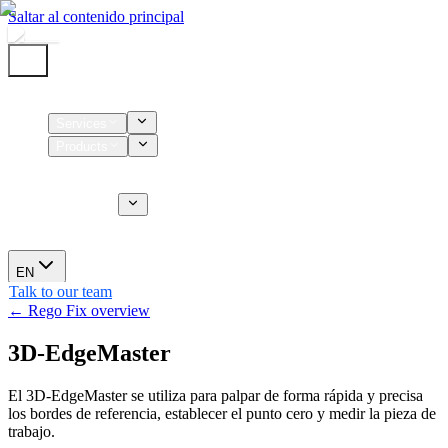
Saltar al contenido principal
Home
Services
Products
Supplies
CT Services
About us
News
EN
Talk to our team
← Rego Fix overview
3D-EdgeMaster
El 3D-EdgeMaster se utiliza para palpar de forma rápida y precisa
los bordes de referencia, establecer el punto cero y medir la pieza de
trabajo.