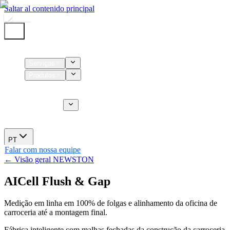
Saltar al contenido principal
Início
Serviços
Produtos
Insumos
Serviços CT
Sobre nós
Novidades
PT
Falar com nossa equipe
← Visão geral NEWSTON
AICell Flush & Gap
Medição em linha em 100% de folgas e alinhamento da oficina de
carroceria até a montagem final.
Fábrica inteligente com malhas fechadas da construção da carroceria