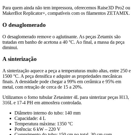
Para quem ainda não tem impressora, oferecemos Raise3D Pro2 ou
MakerBot Replicator+, compatíveis com os filamentos ZETAMIX.
O desaglomerado
O desaglomerado remove o aglutinante. As peças Zetamix são
tratadas em banho de acetona a 40 °C. Ao final, a massa da peça
diminui.
A sinterização
A sinterização aquece a peça a temperaturas muito altas, entre 250 e
1500 °C. A peça densifica e adquire as propriedades mecânicas
finais. A densidade pode chegar a 99% em cerâmica e 95% em
metal, com retração de cerca de 15 a 20%.
Utilizamos o forno tubular Zetasinter 4L para sinterizar peças H13,
316L e 17-4 PH em atmosfera controlada.
Diâmetro interno do tubo: 140 mm
Capacidade: 4 L
Temperatura máxima: 1350 °C
Potência: 6 kW – 220 V
Comprimento do tubo: 150 cm no total, 30 cm com