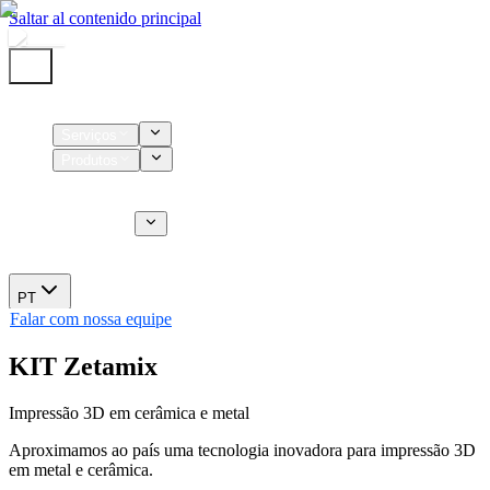
Saltar al contenido principal
Início
Serviços
Produtos
Insumos
Serviços CT
Sobre nós
Novidades
PT
Falar com nossa equipe
KIT Zetamix
Impressão 3D em cerâmica e metal
Aproximamos ao país uma tecnologia inovadora para impressão 3D
em metal e cerâmica.