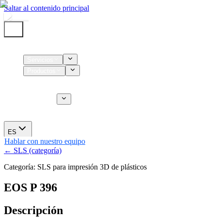
Saltar al contenido principal
Inicio
Servicios
Productos
Insumos
Servicios CT
Nosotros
Novedades
ES
Hablar con nuestro equipo
← SLS (categoría)
Categoría: SLS para impresión 3D de plásticos
EOS P 396
Descripción