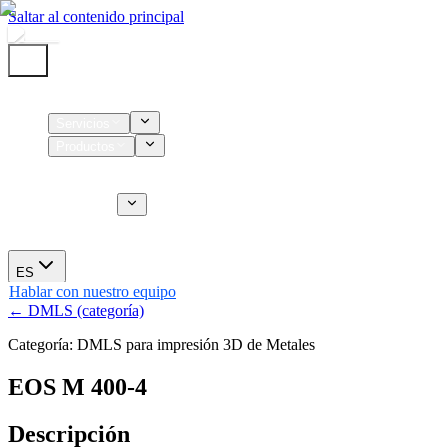
Saltar al contenido principal
Inicio
Servicios
Productos
Insumos
Servicios CT
Nosotros
Novedades
ES
Hablar con nuestro equipo
← DMLS (categoría)
Categoría: DMLS para impresión 3D de Metales
EOS M 400-4
Descripción