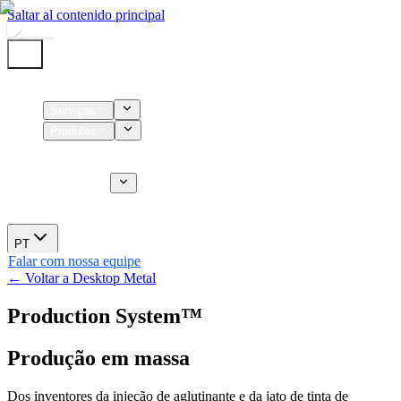
Saltar al contenido principal
Início
Serviços
Produtos
Insumos
Serviços CT
Sobre nós
Novidades
PT
Falar com nossa equipe
← Voltar a Desktop Metal
Production System™
Produção em massa
Dos inventores da injeção de aglutinante e da jato de tinta de