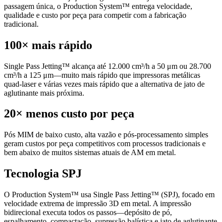
passagem única, o Production System™ entrega velocidade,
qualidade e custo por peça para competir com a fabricação
tradicional.
100× mais rápido
Single Pass Jetting™ alcança até 12.000 cm³/h a 50 μm ou 28.700
cm³/h a 125 μm—muito mais rápido que impressoras metálicas
quad-laser e várias vezes mais rápido que a alternativa de jato de
aglutinante mais próxima.
20× menos custo por peça
Pós MIM de baixo custo, alta vazão e pós-processamento simples
geram custos por peça competitivos com processos tradicionais e
bem abaixo de muitos sistemas atuais de AM em metal.
Tecnologia SPJ
O Production System™ usa Single Pass Jetting™ (SPJ), focado em
velocidade extrema de impressão 3D em metal. A impressão
bidirecional executa todos os passos—depósito de pó,
espalhamento, compactação, supressão balística e jato de aglutinante