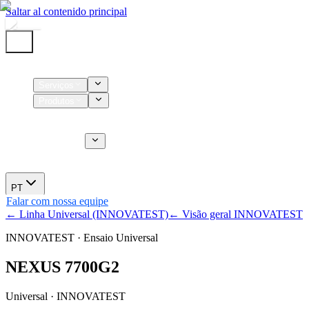
Saltar al contenido principal
Início
Serviços
Produtos
Insumos
Serviços CT
Sobre nós
Novidades
PT
Falar com nossa equipe
← Linha Universal (INNOVATEST)
← Visão geral INNOVATEST
INNOVATEST · Ensaio Universal
NEXUS 7700G2
Universal · INNOVATEST