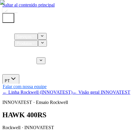
Saltar al contenido principal
Início
Serviços
Produtos
Insumos
Serviços CT
Sobre nós
Novidades
PT
Falar com nossa equipe
← Linha Rockwell (INNOVATEST)
← Visão geral INNOVATEST
INNOVATEST · Ensaio Rockwell
HAWK 400RS
Rockwell · INNOVATEST