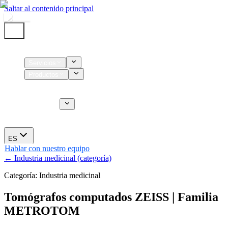
Saltar al contenido principal
Inicio
Servicios
Productos
Insumos
Servicios CT
Nosotros
Novedades
ES
Hablar con nuestro equipo
← Industria medicinal (categoría)
Categoría: Industria medicinal
Tomógrafos computados ZEISS | Familia
METROTOM