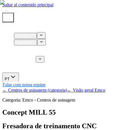
Saltar al contenido principal
Início
Serviços
Produtos
Insumos
Serviços CT
Sobre nós
Novidades
PT
Falar com nossa equipe
← Centros de usinagem (categoria)
← Visão geral Emco
Categoria: Emco › Centros de usinagem
Concept MILL 55
Fresadora de treinamento CNC