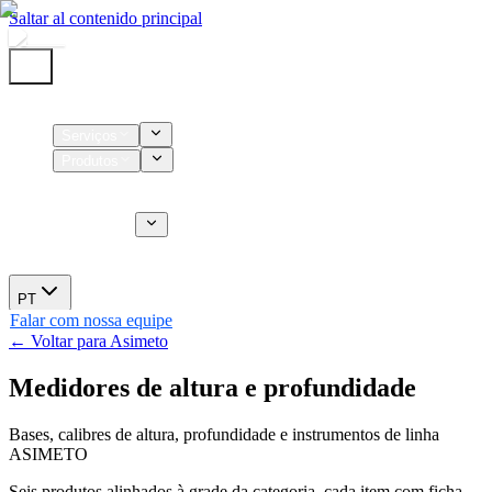
Saltar al contenido principal
Início
Serviços
Produtos
Insumos
Serviços CT
Sobre nós
Novidades
PT
Falar com nossa equipe
← Voltar para Asimeto
Medidores de altura e profundidade
Bases, calibres de altura, profundidade e instrumentos de linha
ASIMETO
Seis produtos alinhados à grade da categoria, cada item com ficha