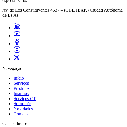
especializado.
Av. de Los Constituyentes 4537 – (C1431EXK) Ciudad Autónoma
de Bs As
Navegação
Início
Serviços
Produtos
Insumos
Serviços CT
Sobre nós
Novidades
Contato
Canais diretos