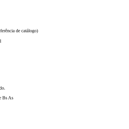
ferência de catálogo)
l
do.
e Bs As