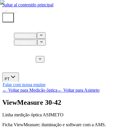
Saltar al contenido principal
Início
Serviços
Produtos
Insumos
Serviços CT
Sobre nós
Novidades
PT
Falar com nossa equipe
← Voltar para Medição óptica
← Voltar para Asimeto
ViewMeasure 30-42
Linha medição óptica ASIMETO
Ficha ViewMeasure; iluminação e software com a AMS.