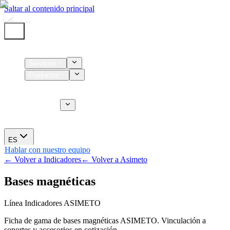
Saltar al contenido principal
Inicio
Servicios
Productos
Insumos
Servicios CT
Nosotros
Novedades
ES
Hablar con nuestro equipo
← Volver a Indicadores
← Volver a Asimeto
Bases magnéticas
Línea Indicadores ASIMETO
Ficha de gama de bases magnéticas ASIMETO. Vinculación a
soportes y accesorios en cotización.