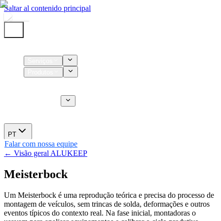
Saltar al contenido principal
Início
Serviços
Produtos
Insumos
Serviços CT
Sobre nós
Novidades
PT
Falar com nossa equipe
← Visão geral ALUKEEP
Meisterbock
Um Meisterbock é uma reprodução teórica e precisa do processo de
montagem de veículos, sem trincas de solda, deformações e outros
eventos típicos do contexto real. Na fase inicial, montadoras o