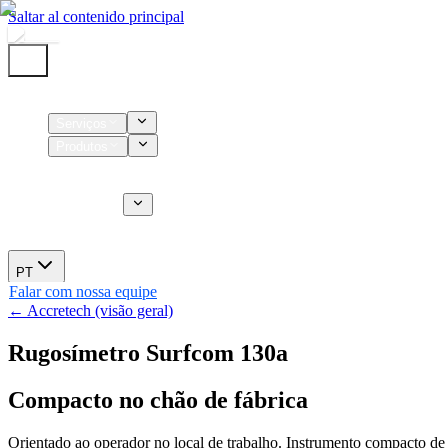
Saltar al contenido principal
Início
Serviços
Produtos
Insumos
Serviços CT
Sobre nós
Novidades
PT
Falar com nossa equipe
← Accretech (visão geral)
Rugosímetro Surfcom 130a
Compacto no chão de fábrica
Orientado ao operador no local de trabalho. Instrumento compacto d