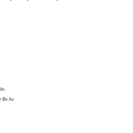
do.
e Bs As