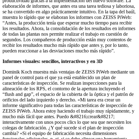
productividad gracias a la implementación del nuevo software. La
elaboración de informes, que antes era una tarea tediosa y laboriosa,
se ha convertido en algo prácticamente intuitivo. En la tapa del baúl,
muestra lo rápido que se elaboran los informes con ZEISS PiWeb:
“Antes, la producción tenía que esperar mucho tiempo para recibir
los resultados. Ahora, la consolidación de los resultados en informes
de todas las plantas nos permite realizar el trabajo en cuestión de
segundos. Los compañeros de producción están muy contentos de
recibir los resultados mucho más rápido que antes y, por lo tanto,
pueden reaccionar a las desviaciones mucho más rápido”.
Informes visuales: sencillos, interactivos y en 3D
Dominik Koch muestra más ventajas de ZEISS PiWeb mediante un
panel de control para el que ya está establecido un plan de
características de inspección. Se realizan inspecciones para la
alineación de los RPS, el contorno de la apertura incluyendo el
“flush and gap”, el espacio de la cubierta de la óptica y el patrón de
orificios del lado izquierdo y derecho. «Mi tarea era crear un
informe significativo para todas las características de inspección de
ZEISS PiWeb. Ahora estoy haciendo el trabajo muy rápidamente, y
mucho más fácil que antes. Puedo &#8216;crear&#8217;
interactivamente con unos pocos clics lo que sea que necesiten los
colegas de fabricación. ¿Y qué sucede si el plan de inspección
cambia? «Si el equipo de fabricación necesita dimensiones
funcionales adicionales, p. ej. si se debe alinear una herramienta,