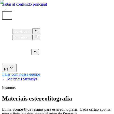
Saltar al contenido principal
Início
Serviços
Produtos
Insumos
Serviços CT
Sobre nós
Novidades
PT
Falar com nossa equipe
← Materiais Stratasys
Insumos
Materiais estereolitografia
Linha Somos® de resinas para estereolitografia. Cada cartão aponta
para a ficha ou documento técnico da Stratasys.