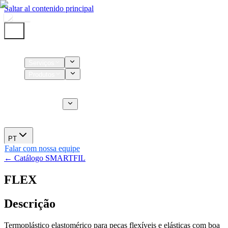
Saltar al contenido principal
Início
Serviços
Produtos
Insumos
Serviços CT
Sobre nós
Novidades
PT
Falar com nossa equipe
← Catálogo SMARTFIL
FLEX
Descrição
Termoplástico elastomérico para peças flexíveis e elásticas com boa