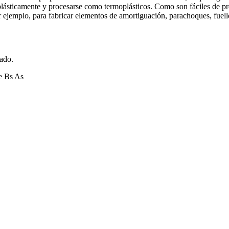
ásticamente y procesarse como termoplásticos. Como son fáciles de pro
 ejemplo, para fabricar elementos de amortiguación, parachoques, fuell
zado.
e Bs As