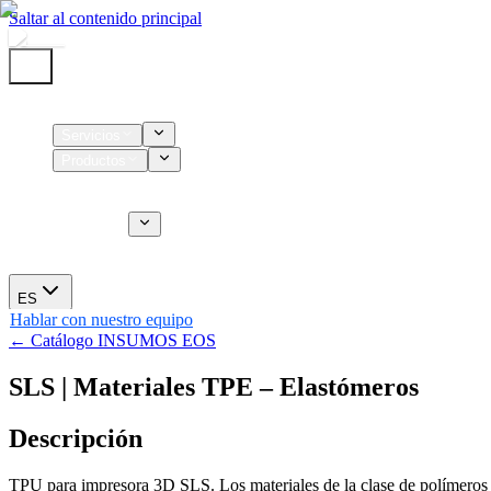
Saltar al contenido principal
Inicio
Servicios
Productos
Insumos
Servicios CT
Nosotros
Novedades
ES
Hablar con nuestro equipo
← Catálogo INSUMOS EOS
SLS | Materiales TPE – Elastómeros
Descripción
TPU para impresora 3D SLS. Los materiales de la clase de polímeros TP