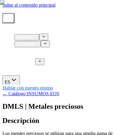
Saltar al contenido principal
Inicio
Servicios
Productos
Insumos
Servicios CT
Nosotros
Novedades
ES
Hablar con nuestro equipo
← Catálogo INSUMOS EOS
DMLS | Metales preciosos
Descripción
Los metales preciosos se utilizan para una amplia gama de