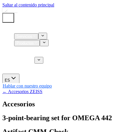
Saltar al contenido principal
Inicio
Servicios
Productos
Insumos
Servicios CT
Nosotros
Novedades
ES
Hablar con nuestro equipo
← Accesorios ZEISS
Accesorios
3-point-bearing set for OMEGA 442
Artifact CMM-Check