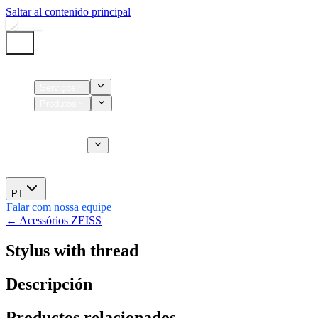
Saltar al contenido principal
Início
Serviços
Produtos
Insumos
Serviços CT
Sobre nós
Novidades
PT
Falar com nossa equipe
← Acessórios ZEISS
Stylus with thread
Descripción
Productos relacionados