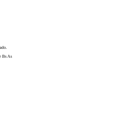
zado.
e Bs As