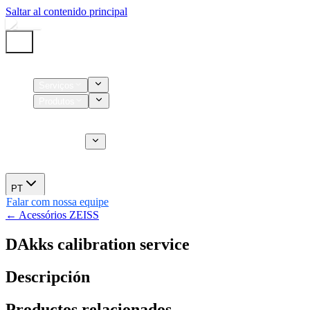
Saltar al contenido principal
Início
Serviços
Produtos
Insumos
Serviços CT
Sobre nós
Novidades
PT
Falar com nossa equipe
← Acessórios ZEISS
DAkks calibration service
Descripción
Productos relacionados