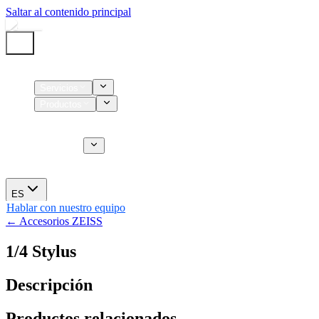
Saltar al contenido principal
Inicio
Servicios
Productos
Insumos
Servicios CT
Nosotros
Novedades
ES
Hablar con nuestro equipo
← Accesorios ZEISS
1/4 Stylus
Descripción
Productos relacionados